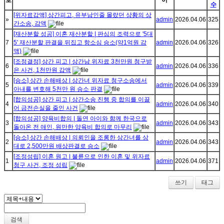
호
이
수
[위자료감액] 상간피고, 유부남인줄 몰랐던 상황의 상
»
admin
2026.04.06
325
간소송, 감액
[재산분할 성공] 이혼 재산분할 | 판심의 조력으로 '5대
7
5' 재산분할 판결을 뒤집고 항소심 승소(약1억원 감
admin
2026.04.06
326
액)
[조정결정] 상간 피고 | 상간남 위자료 3천만원 청구받
6
admin
2026.04.06
336
은 사건, 1천만원 감액
[승소] 상간 손해배상 | 상간녀 위자료 청구소송에서
5
admin
2026.04.06
339
아내를 변호해 5천만 원 승소 판결
[합의성공] 상간 피고 | 상간소송 진행 중 합의를 이끌
4
admin
2026.04.06
340
어 금전손실을 줄인 사건
[합의성공] 양육비합의 | 돌연 아이와 함께 한국으로
3
admin
2026.04.06
343
돌아온 전 애인, 원만한 양육비 합의로 마무리
[승소] 상간 손해배상 | 의뢰인을 조롱한 상간녀를 상
2
admin
2026.04.06
343
대로 2,500만원 배상판결로 승소
[조정성립] 이혼 원고 | 불륜으로 인한 이혼 및 위자료
1
admin
2026.04.06
371
청구 사건, 조정 성립
쓰기
태그
검색