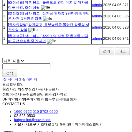
[조정성립] 이혼 원고 | 불륜으로 인한 이혼 및 위자료
4
admin
2026.04.06
371
청구 사건, 조정 성립
[조정결정] 상간 피고 | 상간남 위자료 3천만원 청구받
3
admin
2026.04.06
336
은 사건, 1천만원 감액
[위자료감액] 상간피고, 유부남인줄 몰랐던 상황의 상
2
admin
2026.04.06
328
간소송, 감액
[합의성공] 상간 피고 | 상간소송 진행 중 합의를 이끌
1
admin
2026.04.06
341
어 금전손실을 줄인 사건
쓰기
태그
검색
첫 페이지
1
끝 페이지
판심법무법인
前검사장·차장부장검사·판사·군판사
성범죄·경제·음주교통전담 판사·검사역임
UN마약회의/방콕마약회의 법무부검사대표참가
CONTACT US
1660-0722
010-8702-0200
02-523-0533
judgemind@naver.com
서울시 서초구 서초대로 272, 9층 (한국아이비에스빌딩)