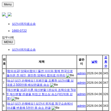
Menu
상간녀위자료소송
1660-0722
업무사례
MENU
상간녀위자료소송
조
번
글쓴
제목
날짜
회
호
이
수
[합의성공] 양육비합의 | 돌연 아이와 함께 한국으로
8
admin
2026.04.06
345
돌아온 전 애인, 원만한 양육비 합의로 마무리
[승소] 상간 손해배상 | 의뢰인을 조롱한 상간녀를 상
7
admin
2026.04.06
347
대로 2,500만원 배상판결로 승소
[재산분할 성공] 이혼 재산분할 | 판심의 조력으로 '5대
6
5' 재산분할 판결을 뒤집고 항소심 승소(약1억원 감
admin
2026.04.06
326
액)
[승소] 상간 손해배상 | 상간녀 위자료 청구소송에서
5
admin
2026.04.06
343
아내를 변호해 5천만 원 승소 판결