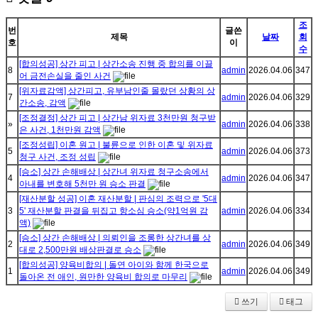
조
번
글쓴
제목
날짜
회
호
이
수
[합의성공] 상간 피고 | 상간소송 진행 중 합의를 이끌
8
admin
2026.04.06
347
어 금전손실을 줄인 사건
[위자료감액] 상간피고, 유부남인줄 몰랐던 상황의 상
7
admin
2026.04.06
329
간소송, 감액
[조정결정] 상간 피고 | 상간남 위자료 3천만원 청구받
»
admin
2026.04.06
338
은 사건, 1천만원 감액
[조정성립] 이혼 원고 | 불륜으로 인한 이혼 및 위자료
5
admin
2026.04.06
373
청구 사건, 조정 성립
[승소] 상간 손해배상 | 상간녀 위자료 청구소송에서
4
admin
2026.04.06
347
아내를 변호해 5천만 원 승소 판결
[재산분할 성공] 이혼 재산분할 | 판심의 조력으로 '5대
3
5' 재산분할 판결을 뒤집고 항소심 승소(약1억원 감
admin
2026.04.06
334
액)
[승소] 상간 손해배상 | 의뢰인을 조롱한 상간녀를 상
2
admin
2026.04.06
349
대로 2,500만원 배상판결로 승소
[합의성공] 양육비합의 | 돌연 아이와 함께 한국으로
1
admin
2026.04.06
349
돌아온 전 애인, 원만한 양육비 합의로 마무리
쓰기
태그