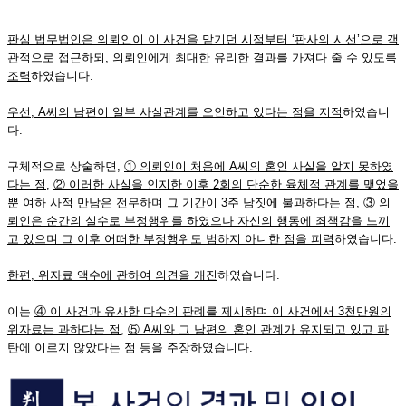
판심 법무법인은 의뢰인이 이 사건을 맡기던 시점부터
‘
판사의 시선
’
으로 객
관적으로 접근하되
,
의뢰인에게 최대한 유리한 결과를 가져다 줄 수 있도록
조력
하였습니다.
우선
, A
씨의 남편이 일부 사실관계를 오인하고 있다는 점을 지적
하였습니
다.
구체적으로 상술하면,
①
의뢰인이 처음에
A
씨의 혼인 사실을 알지 못하였
다는 점
,
②
이러한 사실을 인지한 이후
2
회의 단순한 육체적 관계를 맺었을
뿐 여하 사적 만남은 전무하며 그 기간이
3
주 남짓에 불과하다는 점
,
③
의
뢰인은 순간의 실수로 부정행위를 하였으나 자신의 행동에 죄책감을 느끼
고 있으며 그 이후 어떠한 부정행위도 범하지 아니한 점을 피력
하였습니다.
한편
,
위자료 액수에 관하여 의견을 개진
하였습니다.
이는
④
이 사건과 유사한 다수의 판례를 제시하며 이 사건에서
3
천만원의
위자료는 과하다는 점
,
⑤
A
씨와 그 남편의 혼인 관계가 유지되고 있고 파
탄에 이르지 않았다는 점 등을 주장
하였습니다.